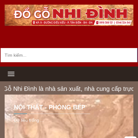
Toggle
navigation
 Nhi Đình là nhà sản xuất, nhà cung cấp trực ti
NỘI THẤT - PHÒNG BẾP
Dữ liệu trống ...