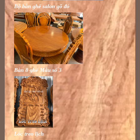
Bộ bàn ghế salon gõ đỏ
Bàn 8 ghế Mẫu số 3
Lốc treo lịch